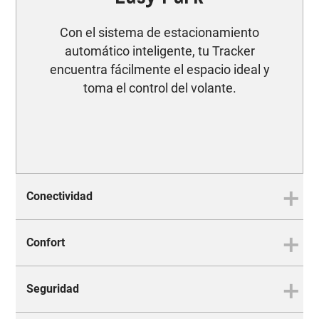
Con el sistema de estacionamiento
automático inteligente, tu Tracker
encuentra fácilmente el espacio ideal y
toma el control del volante.
Conectividad
Confort
CONECTIVIDAD
A tu estilo de manejar le
Seguridad
agregamos aún más
CONFORT