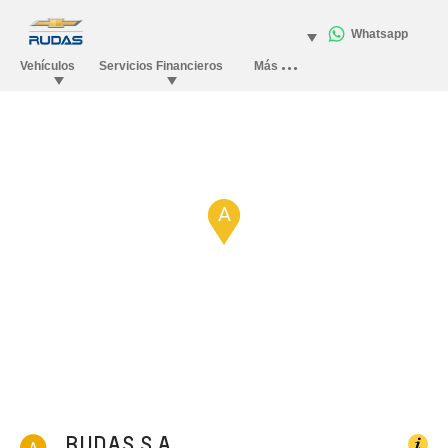
B
A
RUDAS S.A.